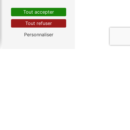
Tout accepter
Tout refuser
Personnaliser
ANNIVERSAIRES, JEUX &
MOMENTS EN FAMILLE PRÈS
DE MONTPELLIER
Offrez à vos enfants un moment plein
de rires, de jeux et d’aventures dans un
parc couvert pensé pour toute la famille
espace 0-3 ans, grande structure pour
les plus grands, piste moto, snack et