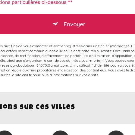
tions particulières ci-dessous **
Envoyer
aux fins de vous contacter et sont enregistrées dans un fichier informatisé. E
s collectées seront communiquées aux seuls destinataires suivants: Parc Bada
s, de rectification, d’effacement, de portabilité, de limitation, d’opposition,
ôle, ainsi que d’organiser le sort de vos données post-mortem. Vous pouvez exerc
adresse parcbadaboum34570@gmail.com. Un justificatif d'identité pourra vous 
iption légale aux fins probatoires et de gestion des contentieux. Vous avez le dr
nsultez le site cnil.fr pour plus d’informations sur vos droits.
ions sur ces villes