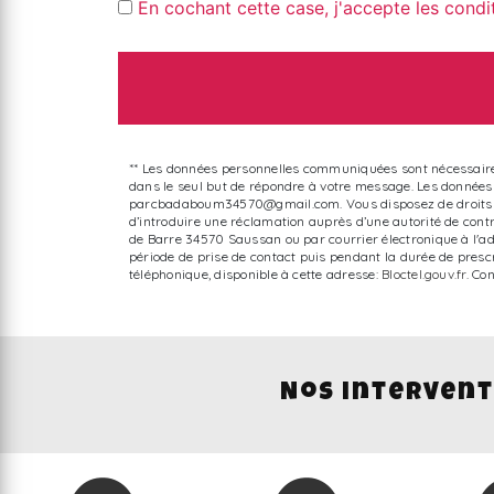
En cochant cette case, j'accepte les condi
** Les données personnelles communiquées sont nécessaires 
dans le seul but de répondre à votre message. Les donnée
parcbadaboum34570@gmail.com. Vous disposez de droits d’accè
d’introduire une réclamation auprès d’une autorité de contr
de Barre 34570 Saussan ou par courrier électronique à l'
période de prise de contact puis pendant la durée de prescr
téléphonique, disponible à cette adresse:
Bloctel.gouv.fr
. Co
Nos intervent