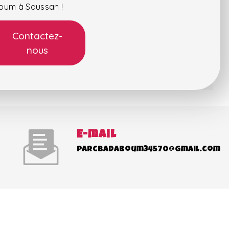
boum à Saussan !
Contactez-
nous
E-mail
parcbadaboum34570@gmail.com