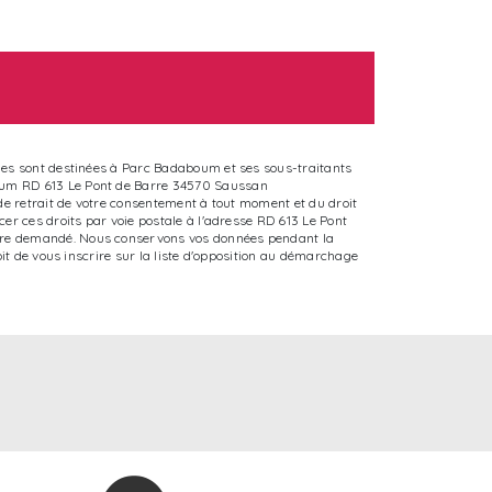
lles sont destinées à Parc Badaboum et ses sous-traitants
boum RD 613 Le Pont de Barre 34570 Saussan
 de retrait de votre consentement à tout moment et du droit
er ces droits par voie postale à l'adresse RD 613 Le Pont
être demandé. Nous conservons vos données pendant la
oit de vous inscrire sur la liste d'opposition au démarchage