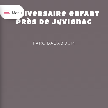
Panneau de gestion des cookies
Menu
Anniversaire enfant
près de Juvignac
PARC BADABOUM