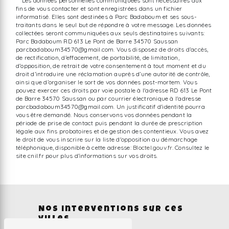
** Les données personnelles communiquées sont nécessaires aux
fins de vous contacter et sont enregistrées dans un fichier
informatisé. Elles sont destinées à Parc Badaboum et ses sous-
traitants dans le seul but de répondre à votre message. Les données
collectées seront communiquées aux seuls destinataires suivants:
Parc Badaboum RD 613 Le Pont de Barre 34570 Saussan
parcbadaboum34570@gmail.com. Vous disposez de droits d’accès,
de rectification, d’effacement, de portabilité, de limitation,
d’opposition, de retrait de votre consentement à tout moment et du
droit d’introduire une réclamation auprès d’une autorité de contrôle,
ainsi que d’organiser le sort de vos données post-mortem. Vous
pouvez exercer ces droits par voie postale à l'adresse RD 613 Le Pont
de Barre 34570 Saussan ou par courrier électronique à l'adresse
parcbadaboum34570@gmail.com. Un justificatif d'identité pourra
vous être demandé. Nous conservons vos données pendant la
période de prise de contact puis pendant la durée de prescription
légale aux fins probatoires et de gestion des contentieux. Vous avez
le droit de vous inscrire sur la liste d'opposition au démarchage
téléphonique, disponible à cette adresse:
Bloctel.gouv.fr
. Consultez le
site cnil.fr pour plus d’informations sur vos droits.
Nos interventions sur ces
villes